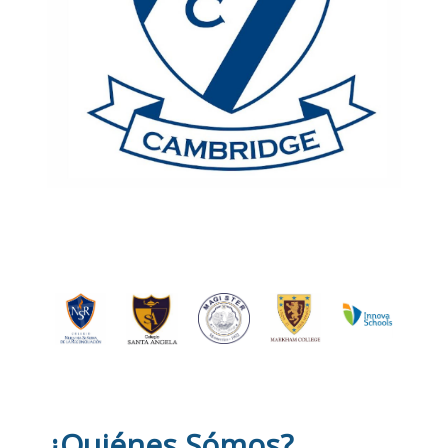
¿Quiénes Sómos?